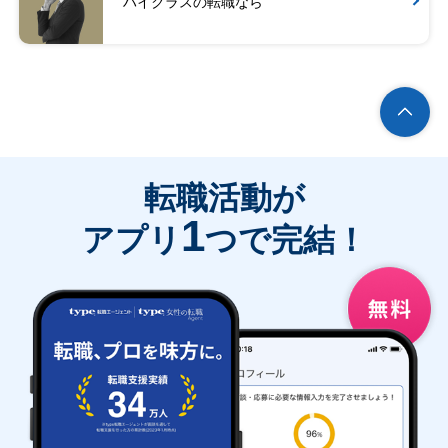
ハイクラスの転職なら
転職活動が
1
アプリ
つで完結！