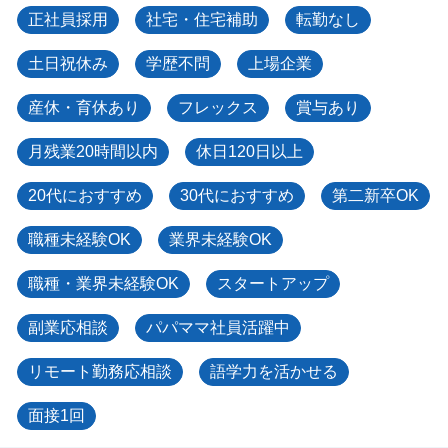
正社員採用
社宅・住宅補助
転勤なし
土日祝休み
学歴不問
上場企業
産休・育休あり
フレックス
賞与あり
月残業20時間以内
休日120日以上
20代におすすめ
30代におすすめ
第二新卒OK
職種未経験OK
業界未経験OK
職種・業界未経験OK
スタートアップ
副業応相談
パパママ社員活躍中
リモート勤務応相談
語学力を活かせる
面接1回