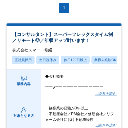
1
【コンサルタント】スーパーフレックスタイム制
／リモート◎／年収アップ叶います！
株式会社スマート修繕
正社員採用
土日祝休み
休日120日以上
業界未経験OK
産
◆会社概要
業務内容
￣￣V￣￣￣￣￣￣￣￣￣￣￣￣￣
…続きを読む
・接客業の経験が3年以上
・不動産会社／PM会社／修繕会社／リフ
対象となる方
ォーム会社における勤務経験
…続きを読む