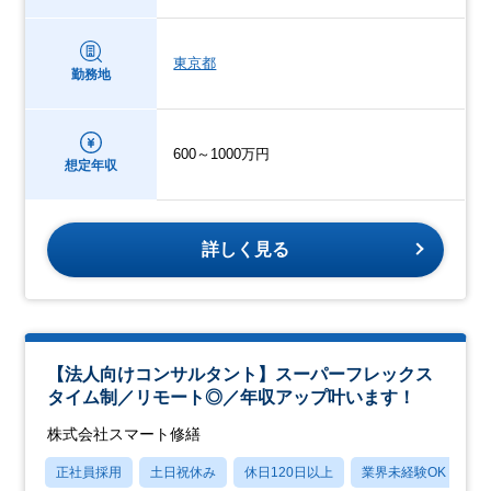
東京都
勤務地
600～1000万円
想定年収
詳しく見る
【法人向けコンサルタント】スーパーフレックス
タイム制／リモート◎／年収アップ叶います！
株式会社スマート修繕
正社員採用
土日祝休み
休日120日以上
業界未経験OK
産