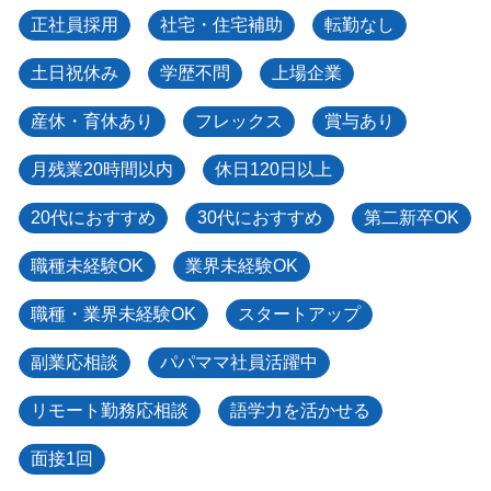
正社員採用
社宅・住宅補助
転勤なし
土日祝休み
学歴不問
上場企業
産休・育休あり
フレックス
賞与あり
月残業20時間以内
休日120日以上
20代におすすめ
30代におすすめ
第二新卒OK
職種未経験OK
業界未経験OK
職種・業界未経験OK
スタートアップ
副業応相談
パパママ社員活躍中
リモート勤務応相談
語学力を活かせる
面接1回