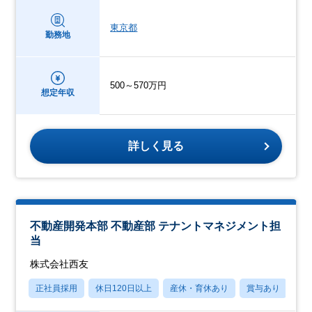
東京都
勤務地
500～570万円
想定年収
詳しく見る
不動産開発本部 不動産部 テナントマネジメント担
当
株式会社西友
正社員採用
休日120日以上
産休・育休あり
賞与あり
転