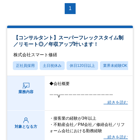
1
【コンサルタント】スーパーフレックスタイム制
／リモート◎／年収アップ叶います！
株式会社スマート修繕
正社員採用
土日祝休み
休日120日以上
業界未経験OK
産
◆会社概要
業務内容
￣￣V￣￣￣￣￣￣￣￣￣￣￣￣￣
…続きを読む
・接客業の経験が3年以上
・不動産会社／PM会社／修繕会社／リフ
対象となる方
ォーム会社における勤務経験
…続きを読む