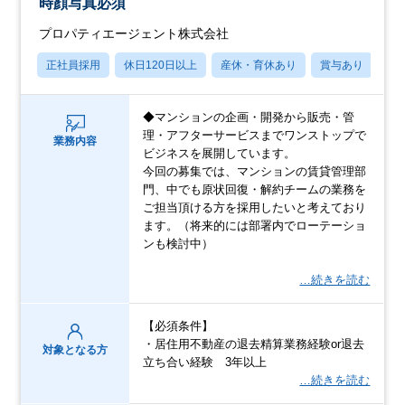
時顔写真必須
プロパティエージェント株式会社
正社員採用
休日120日以上
産休・育休あり
賞与あり
◆マンションの企画・開発から販売・管
理・アフターサービスまでワンストップで
業務内容
ビジネスを展開しています。
今回の募集では、マンションの賃貸管理部
門、中でも原状回復・解約チームの業務を
ご担当頂ける方を採用したいと考えており
ます。（将来的には部署内でローテーショ
ンも検討中）
…続きを読む
【必須条件】
・居住用不動産の退去精算業務経験or退去
対象となる方
立ち合い経験 3年以上
…続きを読む