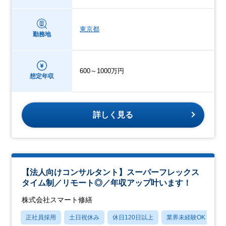
東京都
勤務地
600～1000万円
想定年収
詳しく見る
【法人向けコンサルタント】スーパーフレックス
タイム制／リモート◎／年収アップ叶います！
株式会社スマート修繕
正社員採用
土日祝休み
休日120日以上
業界未経験OK
産