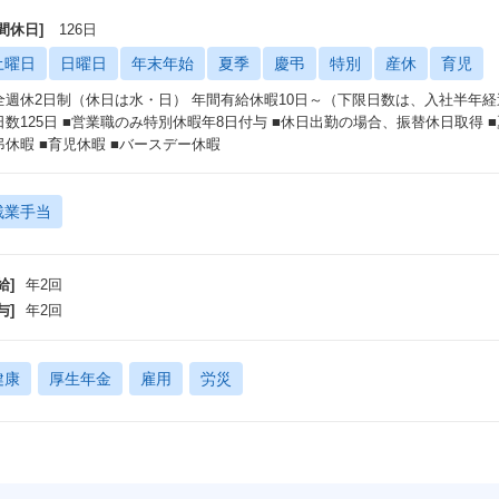
間休日]
126日
土曜日
日曜日
年末年始
夏季
慶弔
特別
産休
育児
全週休2日制（休日は水・日） 年間有給休暇10日～（下限日数は、入社半年
日数125日 ■営業職のみ特別休暇年8日付与 ■休日出勤の場合、振替休日取得 ■夏
弔休暇 ■育児休暇 ■バースデー休暇
残業手当
給]
年2回
与]
年2回
健康
厚生年金
雇用
労災