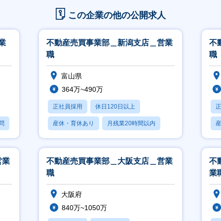
この企業の他の公開求人
業
不動産売買事業部＿新潟支店＿営業
不
職
職
富山県
364万~490万
正社員採用
休日120日以上
問
産休・育休あり
月残業20時間以内
賞与あり
営業
不動産売買事業部＿大阪支店＿営業
不
職
業
大阪府
840万~1050万