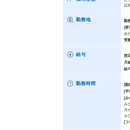
試
勤務地
勤
[変
会
受
給与
想
月
給
勤務時間
[勤
[
[み
み
月
み
[