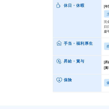
休日・休暇
[年
完
日
慶
手当・福利厚生
昇給・賞与
[昇
[賞
保険