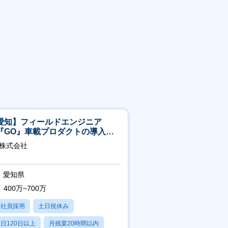
愛知】フィールドエンジニア
『GO』車載プロダクトの導入サ
ート／年休120日／土日祝休／直
O株式会社
直帰
愛知県
400万~700万
正社員採用
土日祝休み
日120日以上
月残業20時間以内