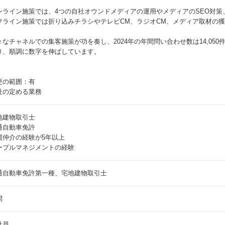
ンライン施策では、4つの自社オウンドメディアの運用やメディアのSEO対策
フライン施策では折り込みチラシやテレビCM、ラジオCM、メディア取材の
々なチャネルでの集客施策が功を奏し、2024年の年間問い合わせ数は14,050
り、順調に数字を伸ばしています。
更の範囲：有
社の定める業務
地建物取引士
通自動車免許
買仲介の経験が5年以上
ープルマネジメントの経験
通自動車免許第一種、宅地建物取引士
問
社員