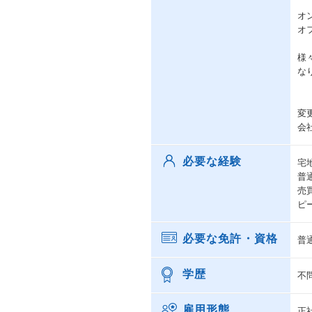
オ
オ
様
な
変
会
必要な経験
宅
普
売
ピ
必要な免許・資格
普
学歴
不
雇用形態
正