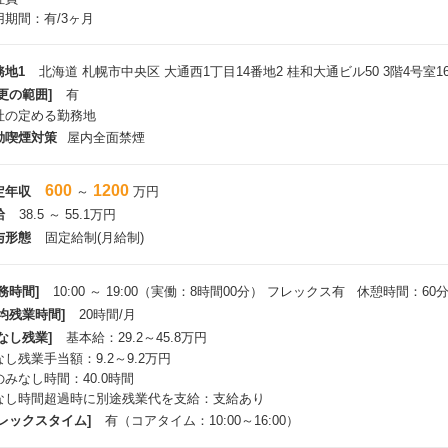
用期間：有/3ヶ月
務地1
北海道 札幌市中央区 大通西1丁目14番地2 桂和大通ビル50 3階4号室16
更の範囲]
有
社の定める勤務地
動喫煙対策
屋内全面禁煙
600
1200
定年収
～
万円
給
38.5 ～ 55.1万円
与形態
固定給制(月給制)
務時間]
10:00 ～ 19:00（実働：8時間00分） フレックス有 休憩時間：60
平均残業時間]
20時間/月
なし残業]
基本給：29.2～45.8万円
なし残業手当額：9.2～9.2万円
のみなし時間：40.0時間
なし時間超過時に別途残業代を支給：支給あり
フレックスタイム]
有（コアタイム：10:00～16:00）