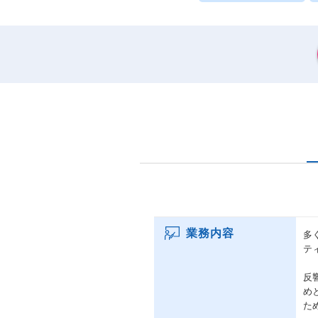
業務内容
多
テ
反
め
た