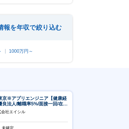
情報を年収で絞り込む
～
1000万円～
東京※アプリエンジニア【健康経
優良法人/離職率5%/面接一回/在宅
/完休2日/上流案件多数】
式会社エイシル
未確定