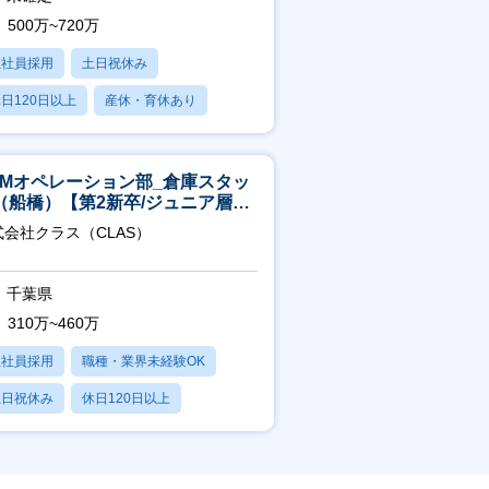
500万~720万
正社員採用
土日祝休み
日120日以上
産休・育休あり
残業20時間以内
CMオペレーション部_倉庫スタッ
（船橋）【第2新卒/ジュニア層歓
】
式会社クラス（CLAS）
千葉県
310万~460万
正社員採用
職種・業界未経験OK
土日祝休み
休日120日以上
産休・育休あり