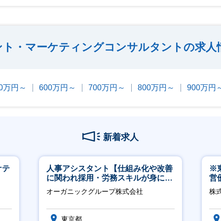
ント・マーケティングコンサルタントの求人
00万円～
600万円～
700万円～
800万円～
900万円
新着求人
ケテ
人事アシスタント【仕組み化や改善
※
に関われ採用・労務スキルが身につ
営
く環境／年商120億円超の事業会
有
オーガニックグループ株式会社
株
社】
東京都