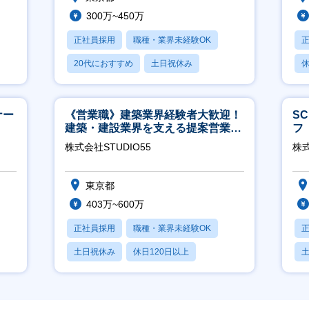
300万~450万
正社員採用
職種・業界未経験OK
20代におすすめ
土日祝休み
休
休日120日以上
月
ナー
《営業職》建築業界経験者大歓迎！
S
建築・建設業界を支える提案営業職
フ
│年休125日◎フレックス
迎
株式会社STUDIO55
株
東京都
403万~600万
正社員採用
職種・業界未経験OK
土日祝休み
休日120日以上
産休・育休あり