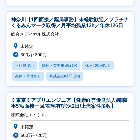
神奈川【1回面接／薬局事務】未経験歓迎／プラチナ
くるみんマーク取得／月平均残業13h／年休126日
総合メディカル株式会社
未確定
300万~300万
正社員採用
職種・業界未経験OK
休日120日以上
産休・育休あり
月残業20時間以内
※東京※アプリエンジニア【健康経営優良法人/離職
率5%/面接一回/在宅有/完休2日/上流案件多数】
株式会社エイシル
未確定
500万~720万