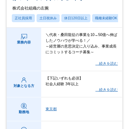
株式会社組織の左腕
正社員採用
土日祝休み
休日120日以上
職種未経験OK
転
＼代表・桑田龍征の事業を10→50億へ伸ば
したノウハウが学べる！／
業務内容
～経営層の意思決定に入り込み、事業成長
にコミットするコーチ募集～
…続きを読む
【下記いずれも必須】
社会人経験 3年以上
対象となる方
…続きを読む
東京都
勤務地