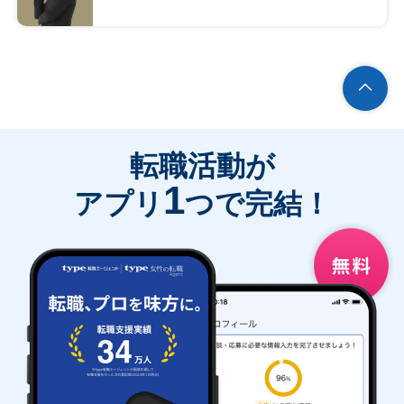
転職活動が
1
アプリ
つで完結！