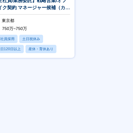
正社員/業務委託】戦略営業/オフ
イク契約 マネージャー候補（カー
ンリサイクル推進）
東京都
750万~750万
正社員採用
土日祝休み
日120日以上
産休・育休あり
学歴不問