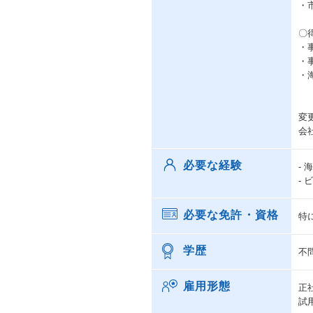
・
〇
・
・
・
変
会
必要な経験
-
-
必要な免許・資格
特
学歴
不
雇用形態
正
試