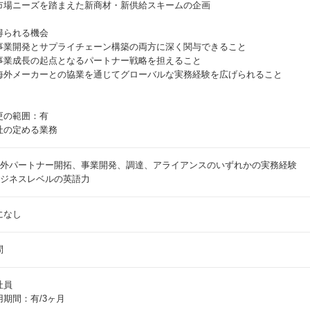
市場ニーズを踏まえた新商材・新供給スキームの企画
得られる機会
事業開発とサプライチェーン構築の両方に深く関与できること
事業成長の起点となるパートナー戦略を担えること
海外メーカーとの協業を通じてグローバルな実務経験を広げられること
更の範囲：有
社の定める業務
 海外パートナー開拓、事業開発、調達、アライアンスのいずれかの実務経験
 ビジネスレベルの英語力
になし
問
社員
用期間：有/3ヶ月