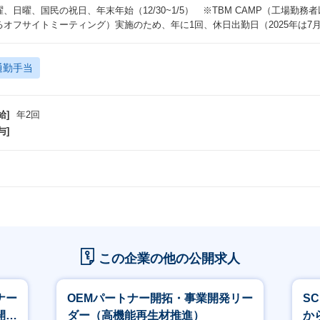
曜、日曜、国民の祝日、年末年始（12/30~1/5） ※TBM CAMP（工場
るオフサイトミーティング）実施のため、年に1回、休日出勤日（2025年は7
通勤手当
給]
年2回
与]
この企業の他の公開求人
ナー
OEMパートナー開拓・事業開発リー
S
開
ダー（高機能再生材推進）
か