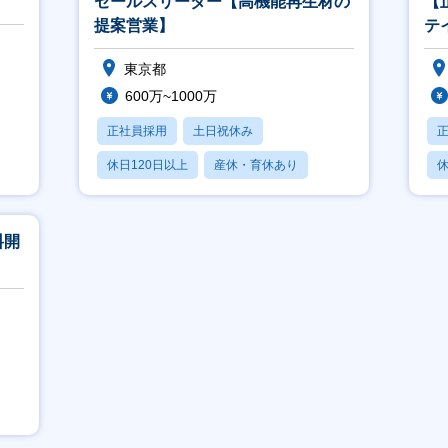
セールスリーダー【高機能再生材の
【
提案営業】
テ
ボ
東京都
600万~1000万
正社員採用
土日祝休み
休日120日以上
産休・育休あり
休
学歴不問
料開