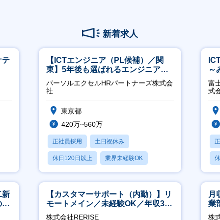
新着求人
ケテ
【ICTエンジニア（PL候補）／関
I
東】5年後も選ばれるエンジニアへ
～
／チーム運営・体制構築
2
パーソルエクセルHRパートナーズ株式会
富
社
式
東京都
420万~560万
正社員採用
土日祝休み
休日120日以上
業界未経験OK
休
月残業20時間以内
月
二新
【カスタマーサポート（内勤）】リ
月
のマ
モートメイン／未経験OK／年収340
業
修充
万～／年間休日125日
※
株式会社RERISE
株