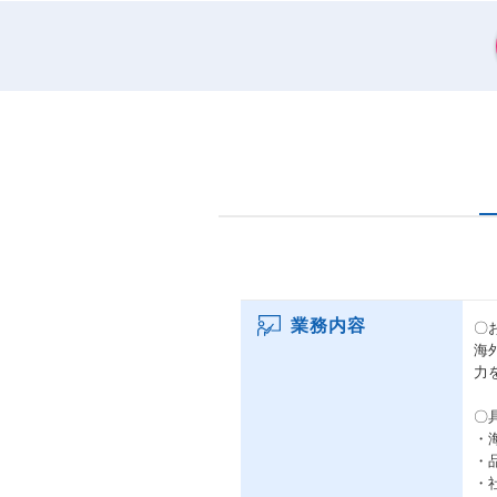
業務内容
〇
海
力
〇
・
・
・