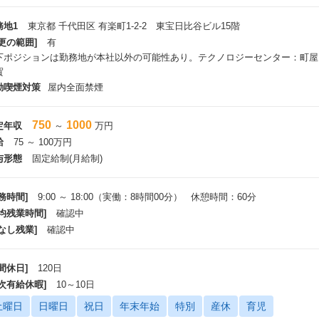
務地1
東京都 千代田区 有楽町1-2-2 東宝日比谷ビル15階
更の範囲]
有
下ポジションは勤務地が本社以外の可能性あり。テクノロジーセンター：町屋
賀
動喫煙対策
屋内全面禁煙
750
1000
定年収
～
万円
給
75 ～ 100万円
与形態
固定給制(月給制)
務時間]
9:00 ～ 18:00（実働：8時間00分） 休憩時間：60分
平均残業時間]
確認中
なし残業]
確認中
間休日]
120日
年次有給休暇]
10～10日
土曜日
日曜日
祝日
年末年始
特別
産休
育児