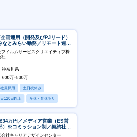
CT企画運用（開発及びPJリード）
みなとみらい勤務／リモート週
OK／業務改善～
士フイルムサービスクリエイティブ株
会社
神奈川県
600万~830万
正社員採用
土日祝休み
日120日以上
産休・育休あり
残業20時間以内
収34万円／メディア営業（ES営
部）※コミッション制／契約社員
4年目以降無期化
式会社キャリアデザインセンター