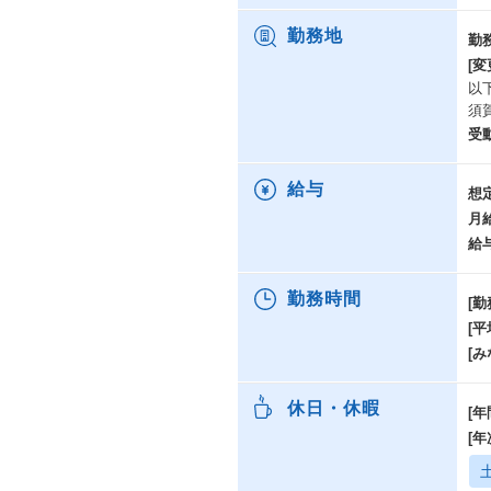
勤務地
勤
[変
以
須
受
給与
想
月
給
勤務時間
[勤
[
[み
休日・休暇
[年
[