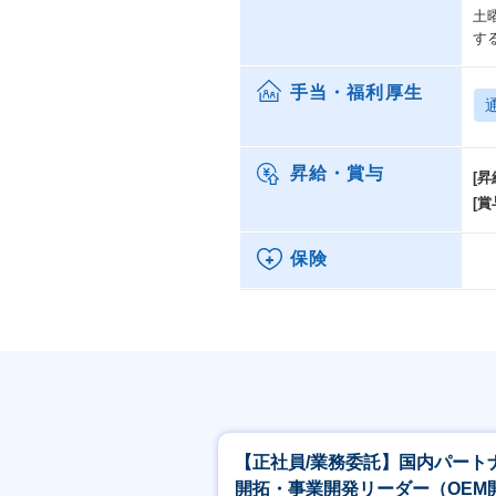
土
す
手当・福利厚生
昇給・賞与
[昇
[賞
保険
【正社員/業務委託】国内パート
開拓・事業開発リーダー（OEM