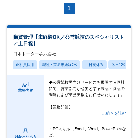
1
購買管理【未経験OK／公営競技のスペシャリスト
／土日祝】
日本トーター株式会社
正社員採用
職種・業界未経験OK
土日祝休み
休日120日以上
◆公営競技界向けサービスを展開する同社
にて、営業部門が必要とする製品・商品の
業務内容
調達および業務支援をお任せいたします。
【業務詳細】
…続きを読む
・PCスキル（Excel、Word、PowerPointな
ど）
対象となる方