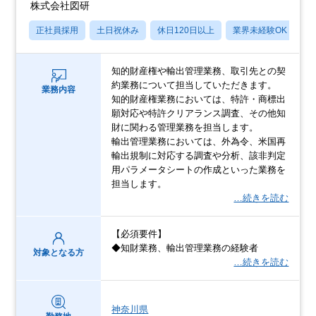
株式会社図研
正社員採用
土日祝休み
休日120日以上
業界未経験OK
産
知的財産権や輸出管理業務、取引先との契
約業務について担当していただきます。
業務内容
知的財産権業務においては、特許・商標出
願対応や特許クリアランス調査、その他知
財に関わる管理業務を担当します。
輸出管理業務においては、外為令、米国再
輸出規制に対応する調査や分析、該非判定
用パラメータシートの作成といった業務を
担当します。
…続きを読む
【必須要件】
◆知財業務、輸出管理業務の経験者
対象となる方
…続きを読む
神奈川県