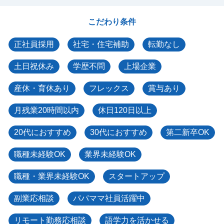
こだわり条件
正社員採用
社宅・住宅補助
転勤なし
土日祝休み
学歴不問
上場企業
産休・育休あり
フレックス
賞与あり
月残業20時間以内
休日120日以上
20代におすすめ
30代におすすめ
第二新卒OK
職種未経験OK
業界未経験OK
職種・業界未経験OK
スタートアップ
副業応相談
パパママ社員活躍中
リモート勤務応相談
語学力を活かせる