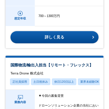
700～1300万円
想定年収
詳しく見る
国際物流/輸出入担当【リモート・フレックス】
Terra Drone 株式会社
正社員採用
土日祝休み
休日120日以上
業界未経験OK
産
▼今回の募集背景
業務内容
ドローンソリューション企業の当社におい