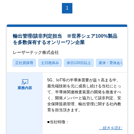
1
輸出管理/該非判定担当 ※世界シェア100%製品
を多数保有するオンリーワン企業
レーザーテック株式会社
正社員採用
土日祝休み
休日120日以上
産休・育休あり
5G、IoT等の半導体需要が益々高まる中、
最先端技術を元に成長し続ける当社にとっ
業務内容
て、半導体関連検査装置の開発を推進すべ
く、開発メンバーと協力して該非判定、安
全保障貿易管理、輸出管理に関する社内教
育を担当頂きます。
■当社特徴：
…続きを読む