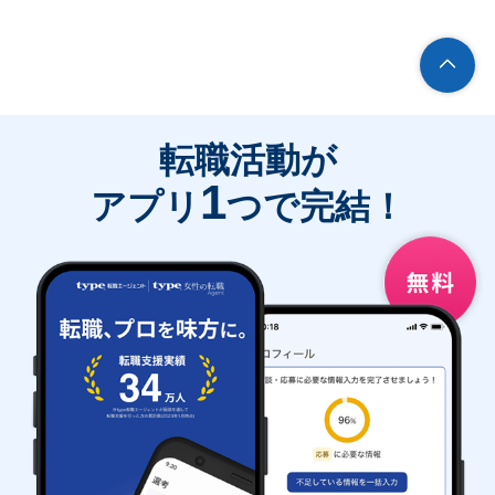
転職活動が
1
アプリ
つで完結！