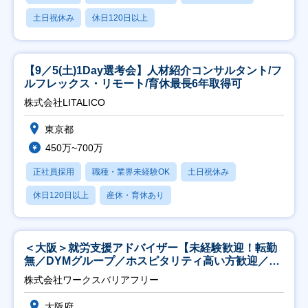
土日祝休み
休日120日以上
【9／5(土)1Day選考会】人材紹介コンサルタント/フ
ルフレックス・リモート/育休最長6年取得可
株式会社LITALICO
東京都
450万~700万
正社員採用
職種・業界未経験OK
土日祝休み
休日120日以上
産休・育休あり
＜大阪＞就労支援アドバイザー【未経験歓迎！転勤
無／DYMグループ／ホスピタリティ高い方歓迎／土
日祝】
株式会社ワークスバリアフリー
大阪府