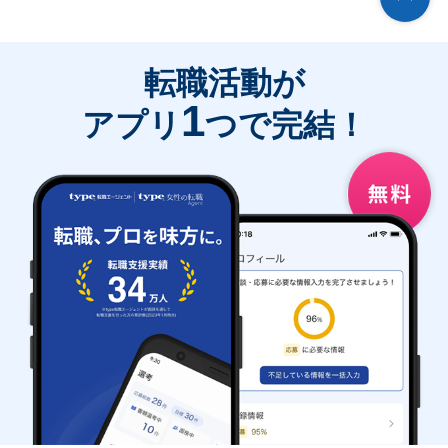
転職活動が
1
アプリ
つで完結！