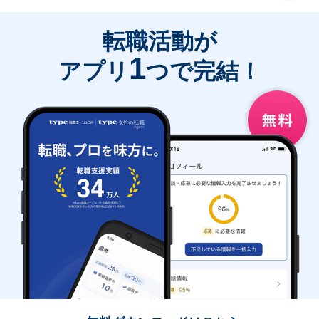
転職活動が
1
アプリ
つで完結！