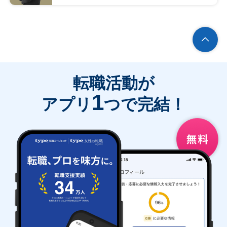
転職活動が
1
アプリ
つで完結！