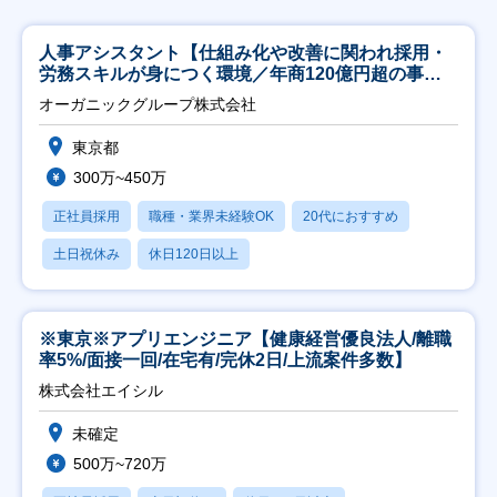
人事アシスタント【仕組み化や改善に関われ採用・
労務スキルが身につく環境／年商120億円超の事業
会社】
オーガニックグループ株式会社
東京都
300万~450万
正社員採用
職種・業界未経験OK
20代におすすめ
土日祝休み
休日120日以上
※東京※アプリエンジニア【健康経営優良法人/離職
率5%/面接一回/在宅有/完休2日/上流案件多数】
株式会社エイシル
未確定
500万~720万