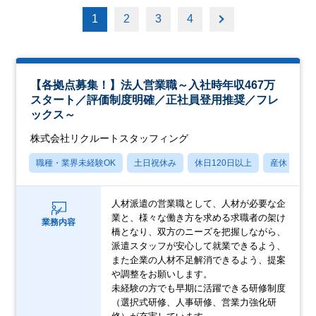
1
2
3
4
【各拠点募集！】法人営業職～入社時年収467万
スタート／評価制度明確／正社員登用推奨／フレ
ックス～
株式会社リクルートスタッフィング
職種・業界未経験OK
土日祝休み
休日120日以上
産休・育休
人材派遣の営業職として、人材が必要な企
業と、様々な働き方を求める求職者の架け
業務内容
橋となり、双方のニーズを把握しながら、
派遣スタッフが安心して就業できるよう、
また企業の人材不足解消できるよう、提案
や調整をお願いします。
未経験の方でも早期に活躍できる研修制度
（選択式研修、人事研修、営業力強化研