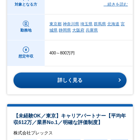
…続きを読む
対象となる方
東京都
神奈川県
埼玉県
群馬県
北海道
宮
城県
静岡県
大阪府
兵庫県
勤務地
400～800万円
想定年収
詳しく見る
【未経験OK／東京】キャリアパートナー【平均年
収612万／業界No.1／明確な評価制度】
株式会社プレックス