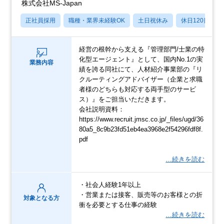
株式会社MS-Japan
正社員採用
職種・業界未経験OK
土日祝休み
休日120日以上
経営の根幹から支える『管理部門/士業の特
化型エージェント』として、国内No.1の実
業務内容
績を誇る同社にて、人材紹介事業部の『リ
クルーティングアドバイザー（企業と求職
者様のどちらも対応する両手型のサービ
ス）』をご担当いただきます。
会社説明資料：
https://www.recruit.jmsc.co.jp/_files/ugd/36
80a5_8c9b23fd51eb4ea3968e2f54296fdf8f.
pdf
…続きを読む
・社会人経験1年以上
・営業または接客、販売等のお客様との折
対象となる方
衝を必要とする仕事の経験
…続きを読む