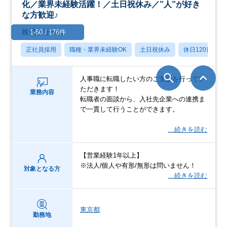
化／業界未経験活躍！／土日祝休み／”人”が好き
な方歓迎♪
株式会社b&q
1-50 / 176件
正社員採用
職種・業界未経験OK
土日祝休み
休日120日以上
人事職に転職したい方のご支援を行ってい
ただきます！
業務内容
転職者の面談から、入社先企業への連携ま
で一貫して行うことができます。
…続きを読む
【営業経験1年以上】
※法人/個人や有形/無形は問いません！
対象となる方
…続きを読む
東京都
勤務地