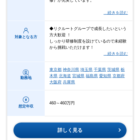
修）が充実しています。
…続きを読む
◆リクルートグループで成長したいという
方大歓迎 ！
対象となる方
しっかり研修制度を設けているので未経験
から挑戦いただけます！
…続きを読む
東京都
神奈川県
埼玉県
千葉県
茨城県
栃
木県
北海道
宮城県
福島県
愛知県
京都府
勤務地
大阪府
兵庫県
460～460万円
想定年収
詳しく見る