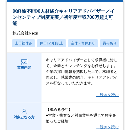
※経験不問※人材紹介キャリアアドバイザー／イ
ンセンティブ制度充実／初年度年収700万超え可
能
株式会社Nexil
土日祝休み
休日120日以上
産休・育休あり
賞与あり
学
キャリアアドバイザーとして求職者に対し
て、企業とのマッチングをお任せします。
業務内容
企業の採用情報を把握した上で、求職者と
面談し、就業先の紹介、キャリアアドバイ
スを行なっていただきます。
…続きを読む
【求める条件】
■営業・接客など対面業務を通じて数字を
対象となる方
追ったご経験
…続きを読む