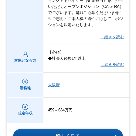
ィングアドバイザー（企業担当）をご担当
いただくオープンポジション（CA or RA）
でございます。是非ご応募くださいませ！
※ご志向・ご本人様の適性に応じて、ポジ
ションを決定いたします。
…続きを読む
【必須】
◆社会人経験1年以上
対象となる方
…続きを読む
大阪府
勤務地
459～684万円
想定年収