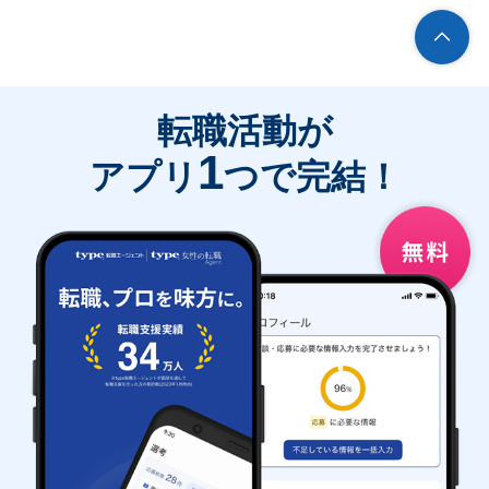
転職活動が
1
アプリ
つで完結！