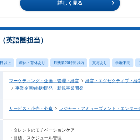
詳しく見る
（英語圏担当）
0日以上
産休・育休あり
月残業20時間以内
賞与あり
学歴不問
マーケティング・企画・管理・経営
経営・エグゼクティブ・経営
事業企画/統括/開発・新規事業開発
サービス・小売・外食
レジャー・アミューズメント・エンター
・タレントのモチベーションケア
・目標、スケジュール管理