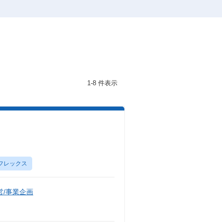
1-8 件表示
）
フレックス
/事業企画