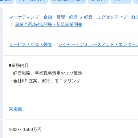
マーケティング・企画・管理・経営
経営・エグゼクティブ・経営
事業企画/統括/開発・新規事業開発
サービス・小売・外食
レジャー・アミューズメント・エンター
■業務内容
・経営戦略、事業戦略策定および推進
・全社KPI立案、実行、モニタリング
東京都
1000～1500万円