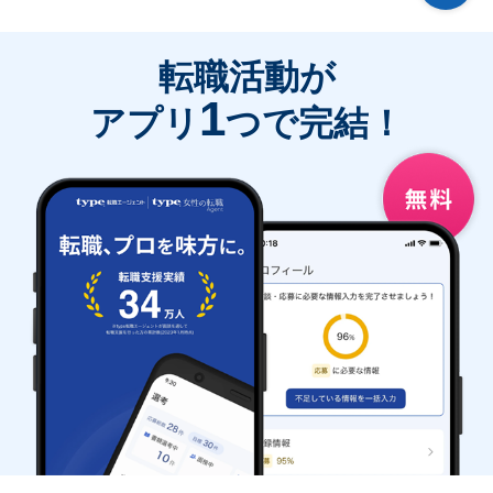
転職活動が
1
アプリ
つで完結！