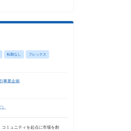
転勤なし
フレックス
/事業企画
ど）
実現し、コミュニティを起点に市場を創