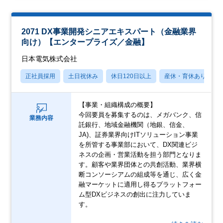
2071 DX事業開発シニアエキスパート（金融業界
向け）【エンタープライズ／金融】
日本電気株式会社
正社員採用
土日祝休み
休日120日以上
産休・育休あり
【事業・組織構成の概要】
今回要員を募集するのは、メガバンク、信
業務内容
託銀行、地域金融機関（地銀、信金、
JA)、証券業界向けITソリューション事業
を所管する事業部において、DX関連ビジ
ネスの企画・営業活動を担う部門となりま
す。顧客や業界団体との共創活動、業界横
断コンソーシアムの組成等を通じ、広く金
融マーケットに適用し得るプラットフォー
ム型DXビジネスの創出に注力していま
す。