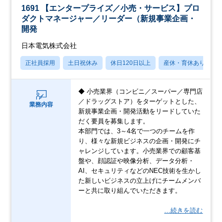
1691 【エンタープライズ／小売・サービス】プロ
ダクトマネージャー／リーダー（新規事業企画・
開発
日本電気株式会社
正社員採用
土日祝休み
休日120日以上
産休・育休あり
◆ 小売業界（コンビニ／スーパー／専門店
／ドラッグストア）をターゲットとした、
業務内容
新規事業企画・開発活動をリードしていた
だく要員を募集します。
本部門では、3～4名で一つのチームを作
り、様々な新規ビジネスの企画・開発にチ
ャレンジしています。小売業界での顧客基
盤や、顔認証や映像分析、データ分析・
AI、セキュリティなどのNEC技術を生かし
た新しいビジネスの立上げにチームメンバ
ーと共に取り組んでいただきます。
…続きを読む