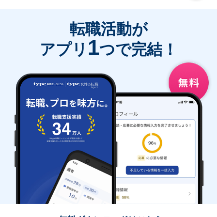
転職活動が
1
アプリ
つで完結！