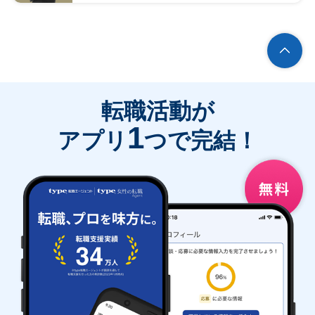
転職活動が
1
アプリ
つで完結！