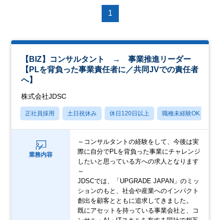
1
【BIZ】コンサルタント → 事業推進リーダー
【PLを背負った事業責任者に／共同JVでの責任者
へ】
株式会社JDSC
正社員採用
土日祝休み
休日120日以上
職種未経験OK
月
～コンサルタントの経験をして、今後は実
際に自分でPLを背負った事業にチャレンジ
業務内容
したいと思っている方への求人となります
～
JDSCでは、「UPGRADE JAPAN」のミッ
ションのもと、社会や産業へのインパクト
創出を顧客とともに追求してきました。
既にアセットを持っている事業会社と、コ