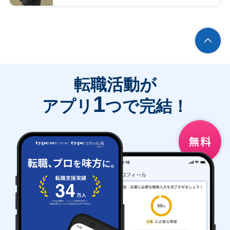
転職活動が
1
アプリ
つで完結！