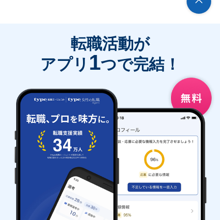
転職活動が
1
アプリ
つで完結！