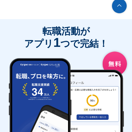
転職活動が
1
アプリ
つで完結！