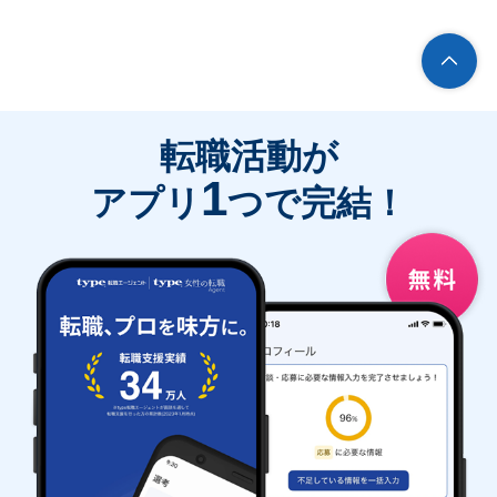
転職活動が
1
アプリ
つで完結！