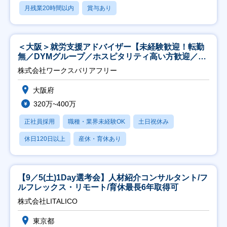
月残業20時間以内
賞与あり
＜大阪＞就労支援アドバイザー【未経験歓迎！転勤
無／DYMグループ／ホスピタリティ高い方歓迎／土
日祝】
株式会社ワークスバリアフリー
大阪府
320万~400万
正社員採用
職種・業界未経験OK
土日祝休み
休日120日以上
産休・育休あり
【9／5(土)1Day選考会】人材紹介コンサルタント/フ
ルフレックス・リモート/育休最長6年取得可
株式会社LITALICO
東京都