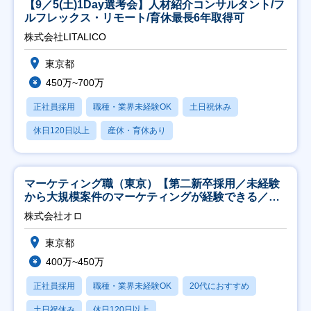
【9／5(土)1Day選考会】人材紹介コンサルタント/フ
ルフレックス・リモート/育休最長6年取得可
株式会社LITALICO
東京都
450万~700万
正社員採用
職種・業界未経験OK
土日祝休み
休日120日以上
産休・育休あり
マーケティング職（東京）【第二新卒採用／未経験
から大規模案件のマーケティングが経験できる／研
修充実】
株式会社オロ
東京都
400万~450万
正社員採用
職種・業界未経験OK
20代におすすめ
土日祝休み
休日120日以上