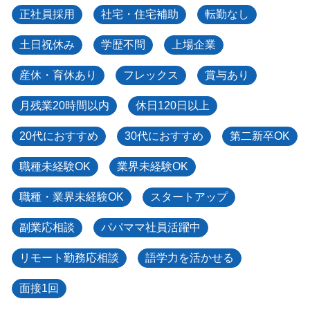
正社員採用
社宅・住宅補助
転勤なし
土日祝休み
学歴不問
上場企業
産休・育休あり
フレックス
賞与あり
月残業20時間以内
休日120日以上
20代におすすめ
30代におすすめ
第二新卒OK
職種未経験OK
業界未経験OK
職種・業界未経験OK
スタートアップ
副業応相談
パパママ社員活躍中
リモート勤務応相談
語学力を活かせる
面接1回