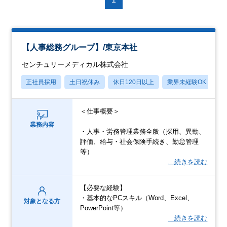
【人事総務グループ】/東京本社
センチュリーメディカル株式会社
正社員採用
土日祝休み
休日120日以上
業界未経験OK
産
＜仕事概要＞
業務内容
・人事・労務管理業務全般（採用、異動、
評価、給与・社会保険手続き、勤怠管理
等）
…続きを読む
【必要な経験】
・基本的なPCスキル（Word、Excel、
対象となる方
PowerPoint等）
…続きを読む