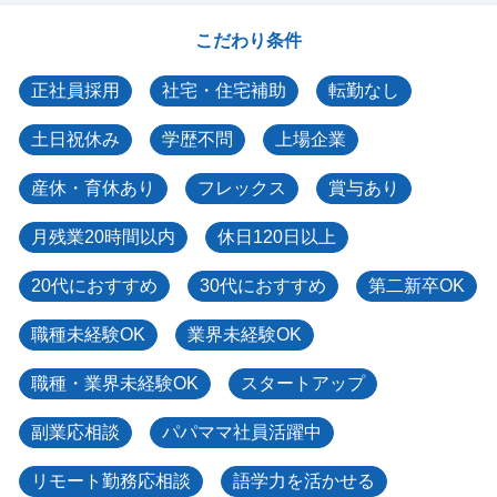
こだわり条件
正社員採用
社宅・住宅補助
転勤なし
土日祝休み
学歴不問
上場企業
産休・育休あり
フレックス
賞与あり
月残業20時間以内
休日120日以上
20代におすすめ
30代におすすめ
第二新卒OK
職種未経験OK
業界未経験OK
職種・業界未経験OK
スタートアップ
副業応相談
パパママ社員活躍中
リモート勤務応相談
語学力を活かせる