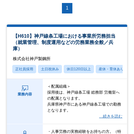
1
【H610】神戸線条工場における事業所労務担当
（就業管理、制度運用などの労務業務全般／兵
庫）
株式会社神戸製鋼所
正社員採用
土日祝休み
休日120日以上
産休・育休あり
＜配属組織＞
採用後は、神戸線条工場 総務部 労働室へ
業務内容
の配属となります。
兵庫県神戸市にある神戸線条工場での勤務
となります。
…続きを読む
・人事労務の実務経験をお持ちの方。（特