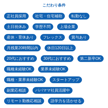
こだわり条件
正社員採用
社宅・住宅補助
転勤なし
土日祝休み
学歴不問
上場企業
産休・育休あり
フレックス
賞与あり
月残業20時間以内
休日120日以上
20代におすすめ
30代におすすめ
第二新卒OK
職種未経験OK
業界未経験OK
職種・業界未経験OK
スタートアップ
副業応相談
パパママ社員活躍中
リモート勤務応相談
語学力を活かせる