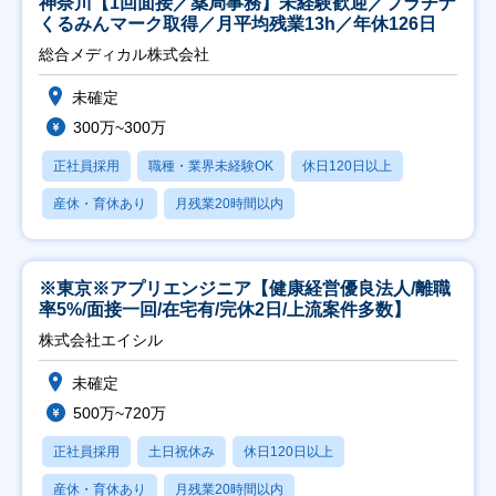
神奈川【1回面接／薬局事務】未経験歓迎／プラチナ
くるみんマーク取得／月平均残業13h／年休126日
総合メディカル株式会社
未確定
300万~300万
正社員採用
職種・業界未経験OK
休日120日以上
産休・育休あり
月残業20時間以内
※東京※アプリエンジニア【健康経営優良法人/離職
率5%/面接一回/在宅有/完休2日/上流案件多数】
株式会社エイシル
未確定
500万~720万
正社員採用
土日祝休み
休日120日以上
産休・育休あり
月残業20時間以内