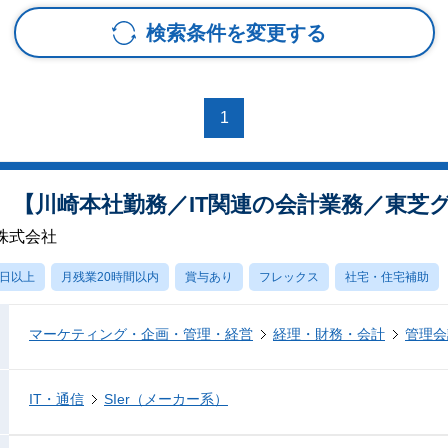
検索条件を変更する
1
）【川崎本社勤務／IT関連の会計業務／東芝
株式会社
0日以上
月残業20時間以内
賞与あり
フレックス
社宅・住宅補助
マーケティング・企画・管理・経営
経理・財務・会計
管理会
IT・通信
SIer（メーカー系）