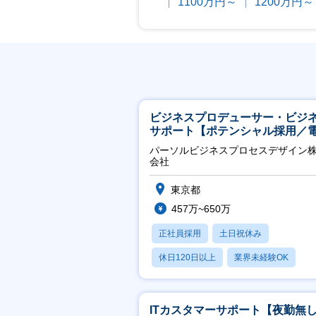
1100万円～
1200万円～
ビジネスプロデューサー・ビジ
サポート【ポテンシャル採用／
力・ガス等の民間向けプロジェ
パーソルビジネスプロセスデザイン
推進】
会社
東京都
457万~650万
正社員採用
土日祝休み
休日120日以上
業界未経験OK
産休・育休あり
ITカスタマーサポート【夜勤無