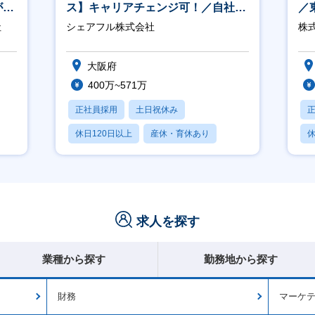
が身
ス】キャリアチェンジ可！／自社サ
／
ービス『シェアフル』の営業
社
シェアフル株式会社
株式
大阪府
400万~571万
正社員採用
土日祝休み
休日120日以上
産休・育休あり
休
賞与あり
月
求人を探す
業種から探す
勤務地から探す
財務
マーケ