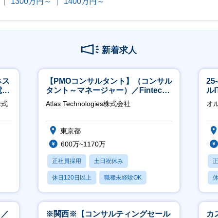
1300万円～
1400万円～
新着求人
ネス
【PMOコンサルタント】（コンサル
2
電
タント～マネージャー）／Fintech
ル
クト
領域／設立5年弱で上場
株式
Atlas Technologies株式会社
オ
東京都
600万~1170万
正社員採用
土日祝休み
休日120日以上
職種未経験OK
休
産休・育休あり
月
し／
※関西※【コンサルティングセール
カ