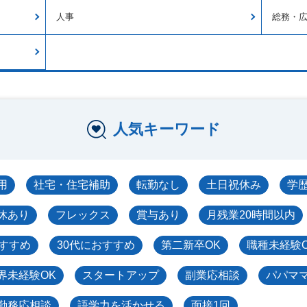
人事
総務・
人気キーワード
用
社宅・住宅補助
転勤なし
土日祝休み
学
休あり
フレックス
賞与あり
月残業20時間以内
おすすめ
30代におすすめ
第二新卒OK
職種未経験
界未経験OK
スタートアップ
副業応相談
パパマ
勤務応相談
語学力を活かせる
面接1回