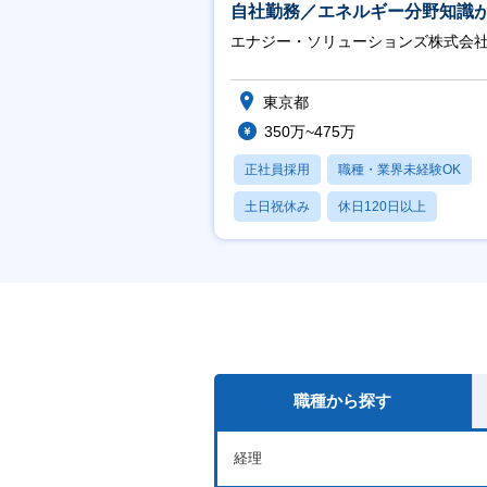
自社勤務／エネルギー分野知識
につきます】
エナジー・ソリューションズ株式会
東京都
350万~475万
正社員採用
職種・業界未経験OK
土日祝休み
休日120日以上
産休・育休あり
職種から探す
経理