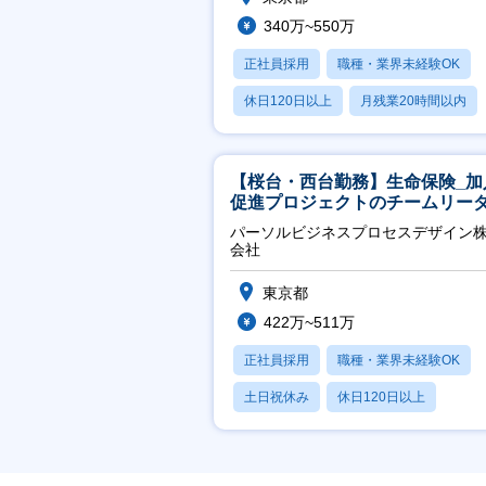
340万~550万
正社員採用
職種・業界未経験OK
休日120日以上
月残業20時間以内
賞与あり
【桜台・西台勤務】生命保険_加
促進プロジェクトのチームリー
パーソルビジネスプロセスデザイン
会社
東京都
422万~511万
正社員採用
職種・業界未経験OK
土日祝休み
休日120日以上
産休・育休あり