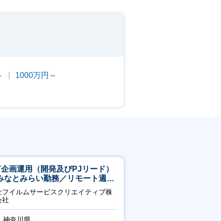
～
1000万円～
CT企画運用（開発及びPJリード）
みなとみらい勤務／リモート週
OK／業務改善～
士フイルムサービスクリエイティブ株
会社
神奈川県