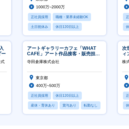
1000万~2000万
正社員採用
職種・業界未経験OK
土日祝休み
休日120日以上
休
産休・育休あり
月
入
アートギャラリーカフェ「WHAT
次
ダー
CAFE」アート作品接客・販売担当
ィ
※アート領域未経験可
株式
寺田倉庫株式会社
株
東京都
400万~500万
正社員採用
休日120日以上
産休・育休あり
賞与あり
転勤なし
休