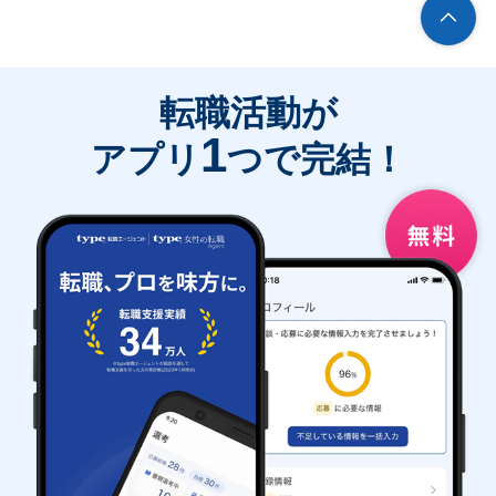
転職活動が
1
アプリ
つで完結！