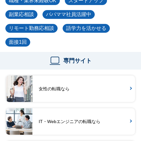
職種・業界未経験OK
スタートアップ
副業応相談
パパママ社員活躍中
リモート勤務応相談
語学力を活かせる
面接1回
専門サイト
女性の転職なら
IT・Webエンジニアの転職なら