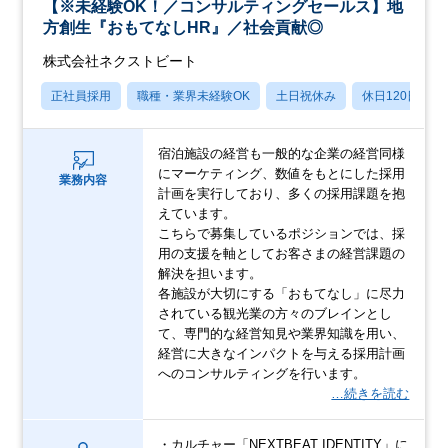
【※未経験OK！／コンサルティングセールス】地
方創生『おもてなしHR』／社会貢献◎
株式会社ネクストビート
正社員採用
職種・業界未経験OK
土日祝休み
休日120日以上
宿泊施設の経営も一般的な企業の経営同様
にマーケティング、数値をもとにした採用
業務内容
計画を実行しており、多くの採用課題を抱
えています。
こちらで募集しているポジションでは、採
用の支援を軸としてお客さまの経営課題の
解決を担います。
各施設が大切にする「おもてなし」に尽力
されている観光業の方々のブレインとし
て、専門的な経営知見や業界知識を用い、
経営に大きなインパクトを与える採用計画
へのコンサルティングを行います。
…続きを読む
・カルチャー「NEXTBEAT IDENTITY」に