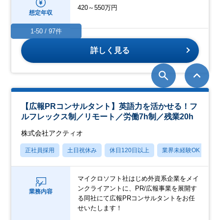
420～550万円
想定年収
1-50 / 97件
詳しく見る
【広報PRコンサルタント】英語力を活かせる！フ
ルフレックス制／リモート／労働7h制／残業20h
株式会社アクティオ
正社員採用
土日祝休み
休日120日以上
業界未経験OK
月
マイクロソフト社はじめ外資系企業をメイ
ンクライアントに、PR/広報事業を展開す
業務内容
る同社にて広報PRコンサルタントをお任
せいたします！