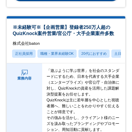
※未経験可※【企画営業】登録者250万人超の
QuizKnock案件営業/官公庁・大手企業案件多数
株式会社baton
正社員採用
職種・業界未経験OK
20代におすすめ
土日祝休
「遊ぶように学ぶ世界」を社会のスタンダ
ードにするため、日本を代表する大手企業
業務内容
（エンタープライズ）や官公庁・自治体に
対し、QuizKnockの資産を活用した課題解
決型提案をお任せします。
QuizKnockは主に若年層を中心とした視聴
者層へ、難しいことをわかりやすく伝える
ことが得意です。
その強みを活かし、クライアント様のニー
ズを汲み取ったブランディングやプロモー
ション、周知活動に貢献します。