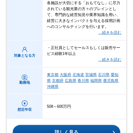
各施設が大切にする「おもてなし」に尽力
されている観光業の方々のブレインとし
て、専門的な経営知見や業界知識を用い、
経営に大きなインパクトを与える採用計画
へのコンサルティングを行います。
…続きを読む
・正社員としてセールスもしくは販売サー
ビス経験1年以上
対象となる方
…続きを読む
東京都
大阪府
北海道
宮城県
石川県
愛知
県
京都府
広島県
香川県
福岡県
鹿児島県
勤務地
沖縄県
508～600万円
想定年収
詳しく見る