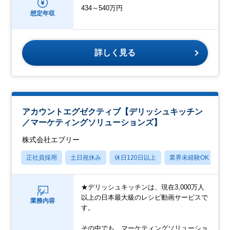
434～540万円
想定年収
詳しく見る
アカウントエグゼクティブ【デリッシュキッチン
／マーケティングソリューションズ】
株式会社エブリー
正社員採用
土日祝休み
休日120日以上
業界未経験OK
産
★デリッシュキッチンは、現在3,000万人
以上の日本最大級のレシピ動画サービスで
業務内容
す。
その中でも、マーケティングソリューショ