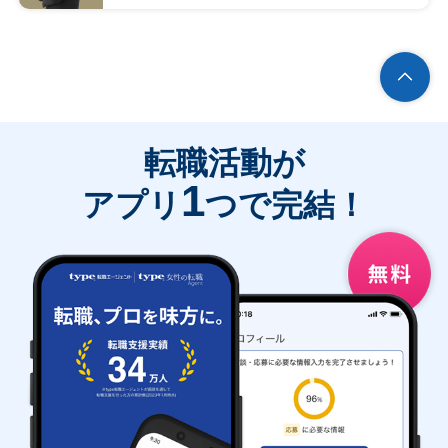
転職活動が
1
アプリ
つで完結！