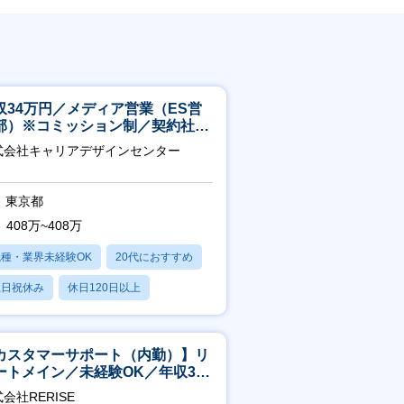
収34万円／メディア営業（ES営
部）※コミッション制／契約社員
4年目以降無期化
式会社キャリアデザインセンター
東京都
408万~408万
職種・業界未経験OK
20代におすすめ
土日祝休み
休日120日以上
産休・育休あり
カスタマーサポート（内勤）】リ
ートメイン／未経験OK／年収340
～／年間休日125日
会社RERISE