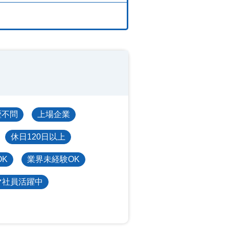
歴不問
上場企業
休日120日以上
OK
業界未経験OK
マ社員活躍中