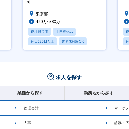
社
東京都
420万~560万
正社員採用
土日祝休み
休日120日以上
業界未経験OK
休
月残業20時間以内
求人を探す
業種から探す
勤務地から探す
管理会計
マーケ
人事
総務・