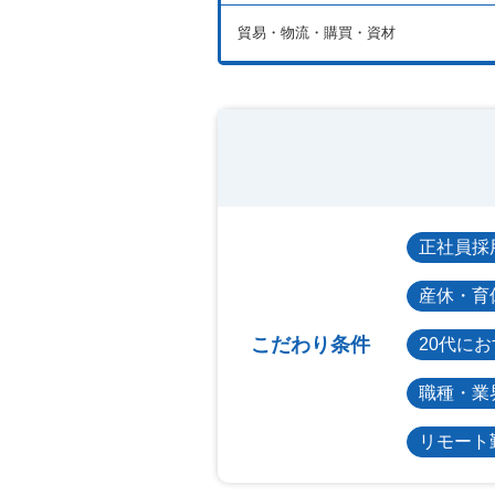
貿易・物流・購買・資材
正社員採
産休・育
こだわり条件
20代に
職種・業
リモート