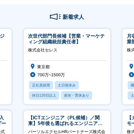
新着求人
ージ
次世代部門長候補【営業・マーケテ
月
ィング組織統括責任者】
業
※
株式会社セレス
株
東京都
700万~1500万
正社員採用
土日祝休み
休日120日以上
産休・育休あり
賞与あり
入
【ICTエンジニア（PL候補）／関
【
ダー
東】5年後も選ばれるエンジニアへ
モ
／チーム運営・体制構築
万
株式
パーソルエクセルHRパートナーズ株式会
株式