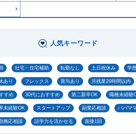
人気キーワード
用
社宅・住宅補助
転勤なし
土日祝休み
学
休あり
フレックス
賞与あり
月残業20時間以内
おすすめ
30代におすすめ
第二新卒OK
職種未経験
界未経験OK
スタートアップ
副業応相談
パパマ
勤務応相談
語学力を活かせる
面接1回