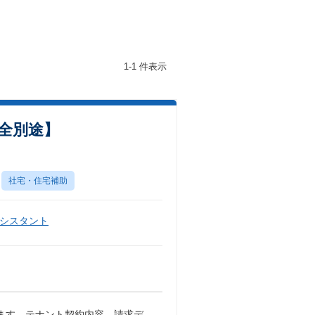
1-1 件表示
完全別途】
社宅・住宅補助
シスタント
ます。テナント契約内容、請求デ