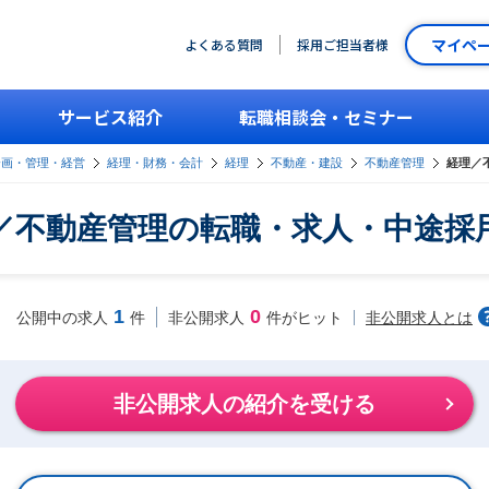
マイペ
よくある質問
採用ご担当者様
サービス紹介
転職相談会・セミナー
企画・管理・経営
経理・財務・会計
経理
不動産・建設
不動産管理
経理／
／不動産管理の転職・求人・中途採
1
0
非公開求人とは
公開中の求人
件
非公開求人
件がヒット
非公開求人の紹介を受ける