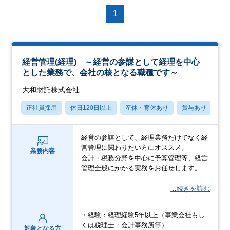
1
経営管理(経理) ～経営の参謀として経理を中心
とした業務で、会社の核となる職種です～
大和財託株式会社
正社員採用
休日120日以上
産休・育休あり
賞与あり
学
経営の参謀として、経理業務だけでなく経
営管理に関わりたい方にオススメ。
業務内容
会計・税務分野を中心に予算管理等、経営
管理全般にかかる実務をお任せします。
…続きを読む
・経験：経理経験5年以上（事業会社もし
くは税理士・会計事務所等）
対象となる方