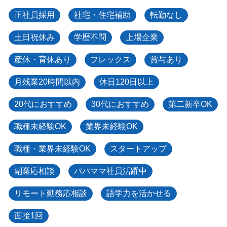
正社員採用
社宅・住宅補助
転勤なし
土日祝休み
学歴不問
上場企業
産休・育休あり
フレックス
賞与あり
月残業20時間以内
休日120日以上
20代におすすめ
30代におすすめ
第二新卒OK
職種未経験OK
業界未経験OK
職種・業界未経験OK
スタートアップ
副業応相談
パパママ社員活躍中
リモート勤務応相談
語学力を活かせる
面接1回