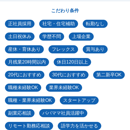
こだわり条件
正社員採用
社宅・住宅補助
転勤なし
土日祝休み
学歴不問
上場企業
産休・育休あり
フレックス
賞与あり
月残業20時間以内
休日120日以上
20代におすすめ
30代におすすめ
第二新卒OK
職種未経験OK
業界未経験OK
職種・業界未経験OK
スタートアップ
副業応相談
パパママ社員活躍中
リモート勤務応相談
語学力を活かせる