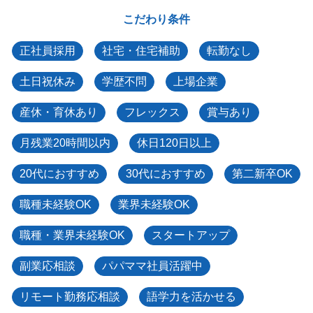
こだわり条件
正社員採用
社宅・住宅補助
転勤なし
土日祝休み
学歴不問
上場企業
産休・育休あり
フレックス
賞与あり
月残業20時間以内
休日120日以上
20代におすすめ
30代におすすめ
第二新卒OK
職種未経験OK
業界未経験OK
職種・業界未経験OK
スタートアップ
副業応相談
パパママ社員活躍中
リモート勤務応相談
語学力を活かせる