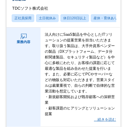
TDCソフト株式会社
正社員採用
土日祝休み
休日120日以上
産休・育休あり
法人向けにSaaS製品を中心としたITソリ
ューションの提案営業を担当いただきま
業務内容
す。取り扱う製品は、大手外資系ベンダー
の製品（DXプラットフォーム、データ分
析関連製品、セキュリティ製品など）を中
心に多岐にわたり、お客様の課題に応じて
最適な製品を組み合わせた提案を行いま
す。また、必要に応じてPCやサーバーな
どの物販も対応いただきます。営業スタイ
ルは裁量重視で、自らの判断で自律的な営
業活動を想定しています。
・新規顧客開拓および既存顧客への深耕営
業
・顧客課題のヒアリングとソリューション
提案
…続きを読む