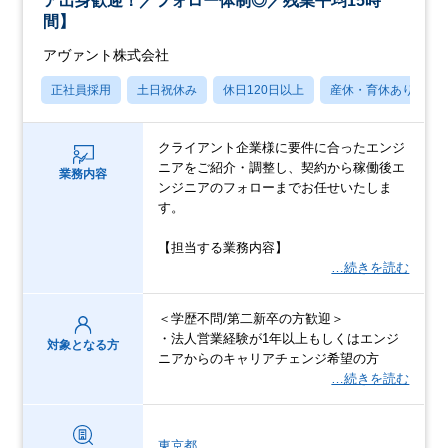
ア出身歓迎！／フォロー体制◎／残業平均15時
間】
アヴァント株式会社
正社員採用
土日祝休み
休日120日以上
産休・育休あり
クライアント企業様に要件に合ったエンジ
ニアをご紹介・調整し、契約から稼働後エ
業務内容
ンジニアのフォローまでお任せいたしま
す。
【担当する業務内容】
…続きを読む
＜学歴不問/第二新卒の方歓迎＞
・法人営業経験が1年以上もしくはエンジ
対象となる方
ニアからのキャリアチェンジ希望の方
…続きを読む
東京都