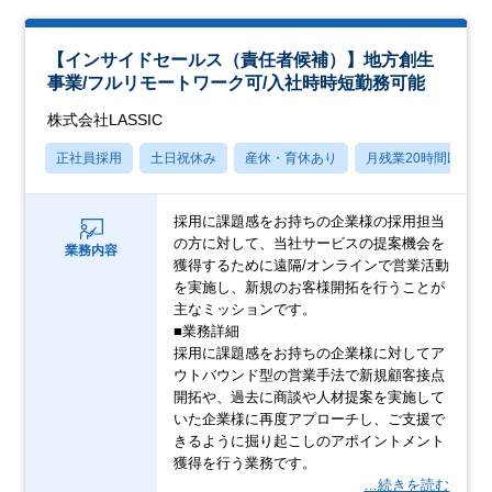
【インサイドセールス（責任者候補）】地方創生
事業/フルリモートワーク可/入社時時短勤務可能
株式会社LASSIC
正社員採用
土日祝休み
産休・育休あり
月残業20時間以内
採用に課題感をお持ちの企業様の採用担当
の方に対して、当社サービスの提案機会を
業務内容
獲得するために遠隔/オンラインで営業活動
を実施し、新規のお客様開拓を行うことが
主なミッションです。
■業務詳細
採用に課題感をお持ちの企業様に対してア
ウトバウンド型の営業手法で新規顧客接点
開拓や、過去に商談や人材提案を実施して
いた企業様に再度アプローチし、ご支援で
きるように掘り起こしのアポイントメント
獲得を行う業務です。
…続きを読む