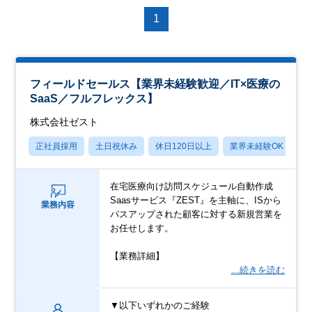
1
フィールドセールス【業界未経験歓迎／IT×医療の
SaaS／フルフレックス】
株式会社ゼスト
正社員採用
土日祝休み
休日120日以上
業界未経験OK
産
在宅医療向け訪問スケジュール自動作成
Saasサービス『ZEST』を主軸に、ISから
業務内容
パスアップされた顧客に対する新規営業を
お任せします。
【業務詳細】
…続きを読む
▼以下いずれかのご経験