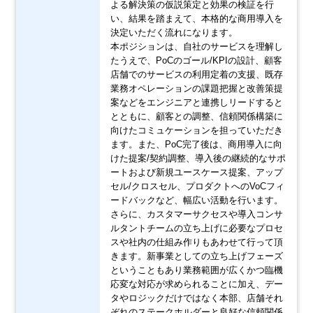
よる解決策の仮説策定と効果の検証を行
い、結果を踏まえて、本格的な商用導入を
決定いただく流れになります。
本ポジションは、自社のサービスを理解し
たうえで、PoCのゴール/KPIの設計、顧客
店舗でのサービスの利用定着の支援、既存
業務オペレーションの課題把握と改善策提
案などをエンジニアと連携しリードすると
とともに、顧客との調整、信頼関係構築に
向けたコミュケーションを担っていただき
ます。また、PoC完了後は、商用導入に向
けた提案/契約調整、導入後の継続的なサポ
ートおよび新規ユースケース提案、アップ
セル/クロスセル、プロダクトへのVoCフィ
ードバックなど、幅広い活動を行います。
さらに、カスタマーサクセスや導入コンサ
ルタントチームの立ち上げに必要なプロセ
スや社内の仕組み作りもあわせて行って頂
きます。新事業としての立ち上げフェーズ
ということもあり業務範囲が広くかつ臨機
応変な対応が求められることに加え、デー
タやロジックだけではなく本部、店舗それ
ぞれのステークホルダーと良好な信頼関係