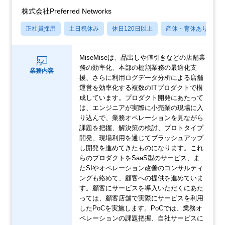
株式会社Preferred Networks
正社員採用
土日祝休み
休日120日以上
産休・育休あり
MiseMiseは、品出しや値引きなどの店舗業
務の効率化、本部の棚割業務の最適化支
業務内容
援、さらに利用ログデータ分析による店舗
運営を効率化する複数のITプロダクトで構
成しています。プロダクト開発にあたって
は、エンジニアが実際に小売業の現場に入
り込んで、業務オペレーションを見ながら
課題を把握、解決策の検討、プロトタイプ
開発、現場利用を通じてブラッシュアップ
し開発を進めてきたものになります。これ
らのプロダクトをSaaS型のサービス、ま
たSIやオペレーション改善のコンサルティ
ングも絡めて、顧客への提供を進めていま
す。顧客にサービスを導入いただくにあた
っては、顧客店舗で実際にサービスを利用
したPoCを実施します。PoCでは、業務オ
ペレーションの課題把握、自社サービスに