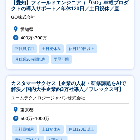
【愛知】フィールドエンジニア（『GO』車載プロダ
クトの導入サポート／年休120日／土日祝休／直行
直帰
GO株式会社
愛知県
400万~700万
正社員採用
土日祝休み
休日120日以上
月残業20時間以内
学歴不問
カスタマーサクセス【企業の人材・研修課題をAIで
解決／国内大手企業約3万社導入／フレックス可】
ユームテクノロジージャパン株式会社
東京都
500万~1000万
正社員採用
土日祝休み
休日120日以上
産休・育休あり
転勤なし