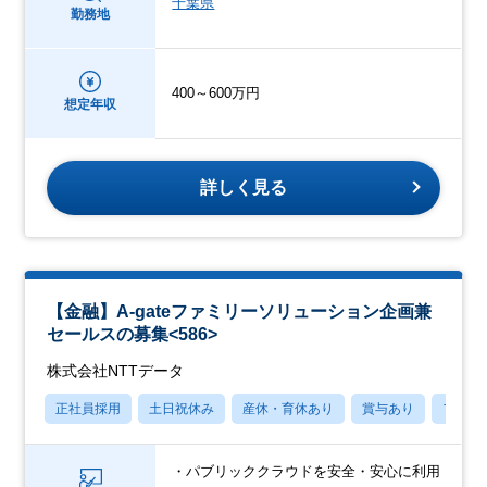
千葉県
勤務地
400～600万円
想定年収
詳しく見る
【金融】A-gateファミリーソリューション企画兼
セールスの募集<586>
株式会社NTTデータ
正社員採用
土日祝休み
産休・育休あり
賞与あり
フレッ
・パブリッククラウドを安全・安心に利用