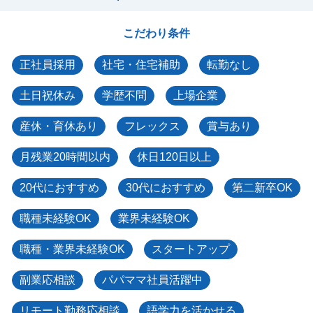
こだわり条件
正社員採用
社宅・住宅補助
転勤なし
土日祝休み
学歴不問
上場企業
産休・育休あり
フレックス
賞与あり
月残業20時間以内
休日120日以上
20代におすすめ
30代におすすめ
第二新卒OK
職種未経験OK
業界未経験OK
職種・業界未経験OK
スタートアップ
副業応相談
パパママ社員活躍中
リモート勤務応相談
語学力を活かせる