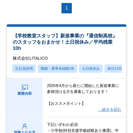
1
【学校教室スタッフ】新規事業の『通信制高校』
のスタッフをおまかせ！土日祝休み／平均残業
10h
株式会社LITALICO
正社員採用
職種・業界未経験OK
土日祝休み
休日120日以上
2025年4月から新たに開始した新規事業に
参画頂ける方を募集しております！
業務内容
【おススメポイント】
…続きを読む
下記いずれか必須
・小学校(特別支援学級経験あり優遇)、中
対象となる方