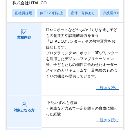
株式会社LITALICO
正社員採用
休日120日以上
産休・育休あり
月残業20時間以
ITやロボットなどのものづくりを通し子ど
もの創造力や課題解決力を養う
業務内容
『LITALICOワンダー』その教室運営をお
任せします。
プログラミングやロボット、3Dプリンター
を活用したデジタルファブリケーション
等、子どもたちの個性に合わせたオーダー
メイドのカリキュラムで、最先端のものづ
くりの機会を提供しています。
…続きを読む
‐下記いずれも必須‐
・後輩など含めて一定期間人の育成に関わ
対象となる方
った経験
…続きを読む