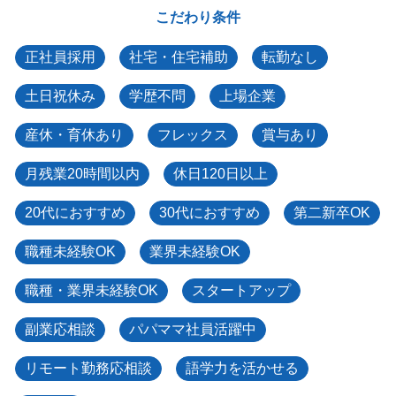
こだわり条件
正社員採用
社宅・住宅補助
転勤なし
土日祝休み
学歴不問
上場企業
産休・育休あり
フレックス
賞与あり
月残業20時間以内
休日120日以上
20代におすすめ
30代におすすめ
第二新卒OK
職種未経験OK
業界未経験OK
職種・業界未経験OK
スタートアップ
副業応相談
パパママ社員活躍中
リモート勤務応相談
語学力を活かせる