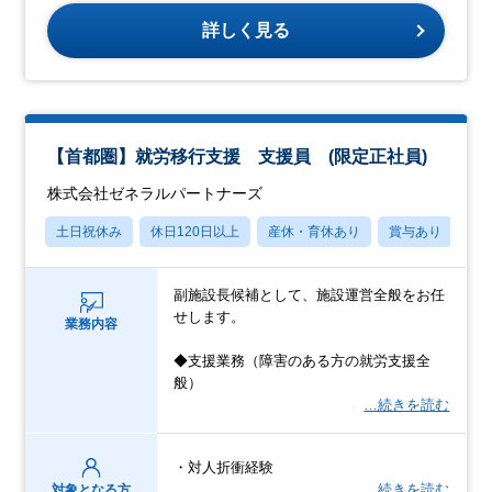
詳しく見る
【首都圏】就労移行支援 支援員 (限定正社員)
株式会社ゼネラルパートナーズ
土日祝休み
休日120日以上
産休・育休あり
賞与あり
フ
副施設長候補として、施設運営全般をお任
せします。
業務内容
◆支援業務（障害のある方の就労支援全
般）
…続きを読む
・対人折衝経験
…続きを読む
対象となる方