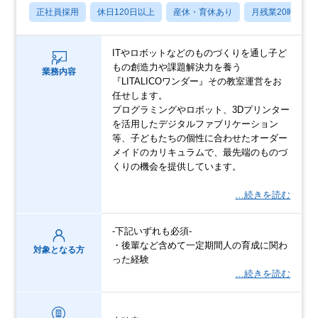
正社員採用
休日120日以上
産休・育休あり
月残業20時間以
ITやロボットなどのものづくりを通し子ど
もの創造力や課題解決力を養う
業務内容
『LITALICOワンダー』その教室運営をお
任せします。
プログラミングやロボット、3Dプリンター
を活用したデジタルファブリケーション
等、子どもたちの個性に合わせたオーダー
メイドのカリキュラムで、最先端のものづ
くりの機会を提供しています。
…続きを読む
‐下記いずれも必須‐
・後輩など含めて一定期間人の育成に関わ
対象となる方
った経験
…続きを読む