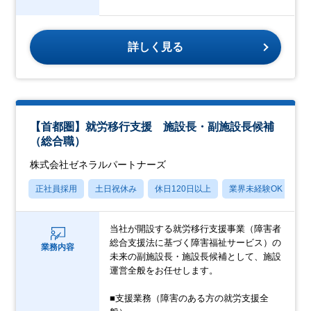
詳しく見る
【首都圏】就労移行支援 施設長・副施設長候補
（総合職）
株式会社ゼネラルパートナーズ
正社員採用
土日祝休み
休日120日以上
業界未経験OK
産
当社が開設する就労移行支援事業（障害者
総合支援法に基づく障害福祉サービス）の
業務内容
未来の副施設長・施設長候補として、施設
運営全般をお任せします。
■支援業務（障害のある方の就労支援全