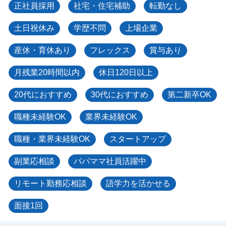
正社員採用
社宅・住宅補助
転勤なし
土日祝休み
学歴不問
上場企業
産休・育休あり
フレックス
賞与あり
月残業20時間以内
休日120日以上
20代におすすめ
30代におすすめ
第二新卒OK
職種未経験OK
業界未経験OK
職種・業界未経験OK
スタートアップ
副業応相談
パパママ社員活躍中
リモート勤務応相談
語学力を活かせる
面接1回