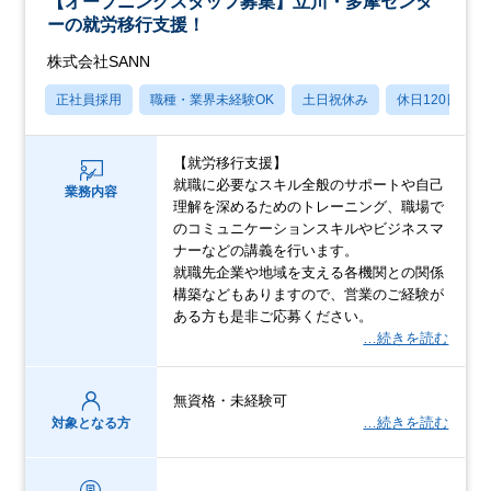
【オープニングスタッフ募集】立川・多摩センタ
ーの就労移行支援！
株式会社SANN
正社員採用
職種・業界未経験OK
土日祝休み
休日120日以上
【就労移行支援】
就職に必要なスキル全般のサポートや自己
業務内容
理解を深めるためのトレーニング、職場で
のコミュニケーションスキルやビジネスマ
ナーなどの講義を行います。
就職先企業や地域を支える各機関との関係
構築などもありますので、営業のご経験が
ある方も是非ご応募ください。
…続きを読む
無資格・未経験可
…続きを読む
対象となる方