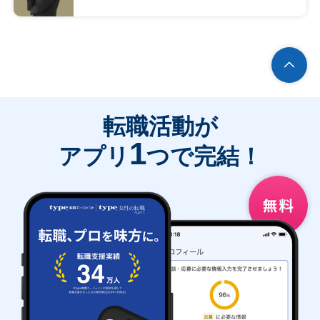
転職活動が
1
アプリ
つで完結！