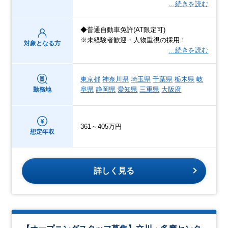
…続きを読む
◆普通自動車免許(AT限定可)
※未経験者歓迎・人物重視の採用！
対象となる方
…続きを読む
東京都
神奈川県
埼玉県
千葉県
栃木県
岐
阜県
静岡県
愛知県
三重県
大阪府
勤務地
361～405万円
想定年収
詳しく見る