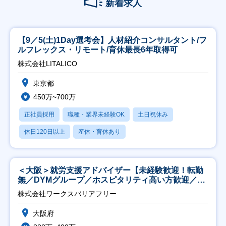
新着求人
【9／5(土)1Day選考会】人材紹介コンサルタント/フ
ルフレックス・リモート/育休最長6年取得可
株式会社LITALICO
東京都
450万~700万
正社員採用
職種・業界未経験OK
土日祝休み
休日120日以上
産休・育休あり
＜大阪＞就労支援アドバイザー【未経験歓迎！転勤
無／DYMグループ／ホスピタリティ高い方歓迎／土
日祝】
株式会社ワークスバリアフリー
大阪府