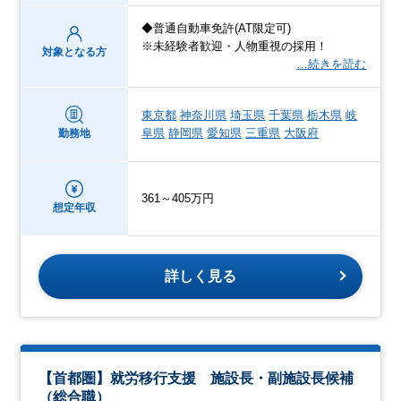
◆普通自動車免許(AT限定可)
※未経験者歓迎・人物重視の採用！
対象となる方
…続きを読む
東京都
神奈川県
埼玉県
千葉県
栃木県
岐
阜県
静岡県
愛知県
三重県
大阪府
勤務地
361～405万円
想定年収
詳しく見る
【首都圏】就労移行支援 施設長・副施設長候補
（総合職）