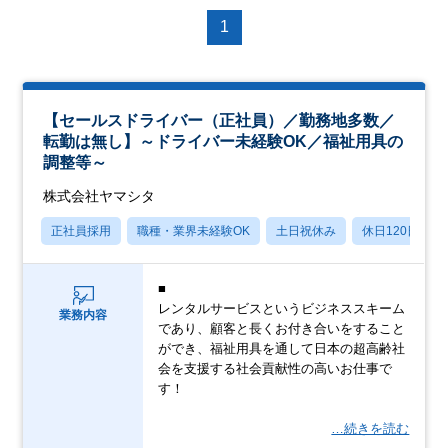
1
【セールスドライバー（正社員）／勤務地多数／
転勤は無し】～ドライバー未経験OK／福祉用具の
調整等～
株式会社ヤマシタ
正社員採用
職種・業界未経験OK
土日祝休み
休日120日以上
■
レンタルサービスというビジネススキーム
業務内容
であり、顧客と長くお付き合いをすること
ができ、福祉用具を通して日本の超高齢社
会を支援する社会貢献性の高いお仕事で
す！
…続きを読む