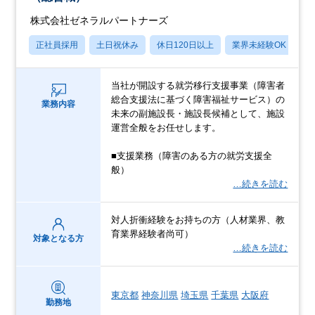
株式会社ゼネラルパートナーズ
正社員採用
土日祝休み
休日120日以上
業界未経験OK
産
当社が開設する就労移行支援事業（障害者
総合支援法に基づく障害福祉サービス）の
業務内容
未来の副施設長・施設長候補として、施設
運営全般をお任せします。
■支援業務（障害のある方の就労支援全
般）
…続きを読む
対人折衝経験をお持ちの方（人材業界、教
育業界経験者尚可）
対象となる方
…続きを読む
東京都
神奈川県
埼玉県
千葉県
大阪府
勤務地