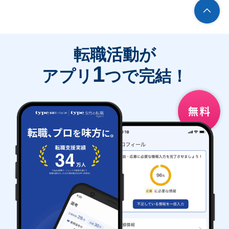
転職活動が
1
アプリ
つで完結！