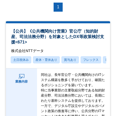
1
【公共】《公共機関向け営業》官公庁（知的財
産、司法法務分野）を対象としたDX等政策検討支
援<671>
株式会社NTTデータ
土日祝休み
産休・育休あり
賞与あり
フレックス
社宅・
同社は、長年官公庁・公共機関向けのITシ
ステム構築を数多く手がけており、確固た
業務内容
るポジショニングを築いています。
特に当事業部の主要取組分野である知的財
産分野、司法法務分野においては、長期に
わたり基幹システムを提供しております。
一方で、デジタル庁設立やデジタルガバメ
ント政策の推進等に伴い、公共分野のITマ