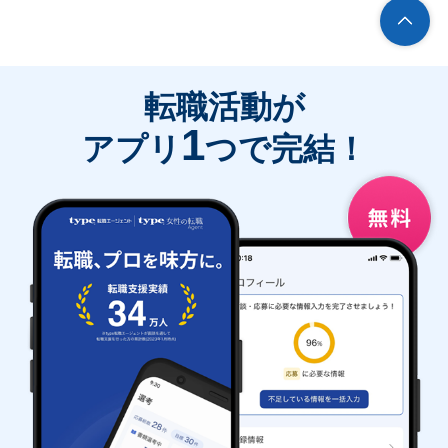
転職活動が
1
アプリ
つで完結！