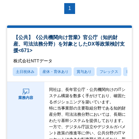
1
【公共】《公共機関向け営業》官公庁（知的財
産、司法法務分野）を対象としたDX等政策検討支
援<671>
株式会社NTTデータ
土日祝休み
産休・育休あり
賞与あり
フレックス
社宅・
同社は、長年官公庁・公共機関向けのITシ
ステム構築を数多く手がけており、確固た
業務内容
るポジショニングを築いています。
特に当事業部の主要取組分野である知的財
産分野、司法法務分野においては、長期に
わたり基幹システムを提供しております。
一方で、デジタル庁設立やデジタルガバメ
ント政策の推進等に伴い、公共分野のITマ