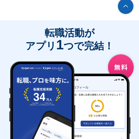
転職活動が
1
アプリ
つで完結！