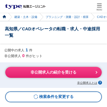
MENU
建築・土木・設備
プランニング・測量・設計・積算
CAD
高知県／CADオペレータの転職・求人・中途採用
一覧
1
公開中の求人
件
0
非公開求人
件がヒット
非公開求人の紹介を受ける
非公開求人とは
検索条件を変更する