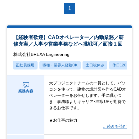
1
【経験者歓迎】CADオペレーター／内勤業務／研
修充実／人事や営業事務などへ挑戦可／面接１回
株式会社BREXA Engineering
正社員採用
職種・業界未経験OK
土日祝休み
休日120日以上
大プロジェクトチームの一員として、パソ
コンを使って、建物の設計図を作るCADオ
業務内容
ペレーターをお任せします。手に職がつ
き、事務職よりキャリア×年収UPが期待で
きるお仕事です。
★お仕事の魅力
…続きを読む