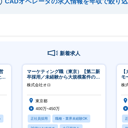
CADオペレータの求人情報を年収で絞り込
新着求人
営
マーケティング職（東京）【第二新
【
社員
卒採用／未経験から大規模案件のマ
モ
ーケティングが経験できる／研修充
万
株式会社オロ
株式
実】
東京都
400万~450万
め
正社員採用
職種・業界未経験OK