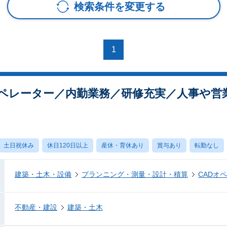
検索条件を変更する
1
オペレーター／内勤業務／研修充実／人事や営
土日祝休み
休日120日以上
産休・育休あり
賞与あり
転勤なし
建築・土木・設備
プランニング・測量・設計・積算
CADオ
不動産・建設
建築・土木