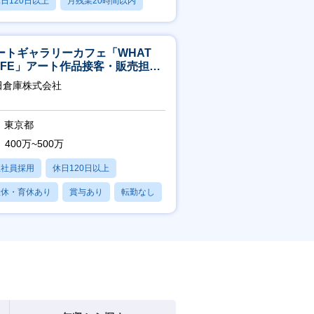
日120日以上
月残業20時間以内
賞与あり
ートギャラリーカフェ「WHAT
AFE」アート作品接客・販売担当
アート領域未経験可
田倉庫株式会社
東京都
400万~500万
正社員採用
休日120日以上
産休・育休あり
賞与あり
転勤なし