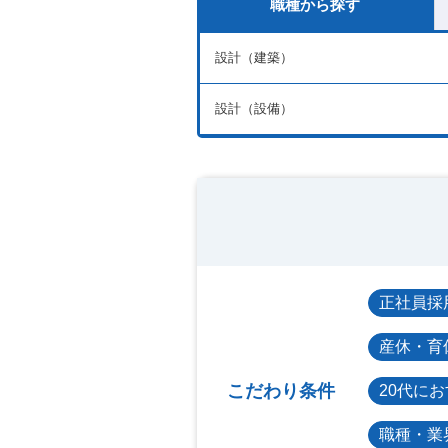
職種から探す
設計（建築）
設計（設備）
正社員採
産休・育
こだわり条件
20代に
職種・業