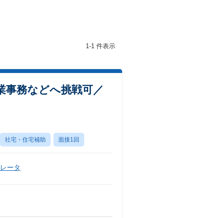
1-1 件表示
業事務などへ挑戦可／
社宅・住宅補助
面接1回
ペレータ