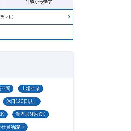
年収から探す
プラント）
歴不問
上場企業
休日120日以上
OK
業界未経験OK
マ社員活躍中