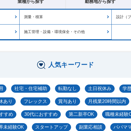
業種から探す
勤務地から探す
測量・積算
設計（
施工管理・設備・環境保全・その他
人気キーワード
用
社宅・住宅補助
転勤なし
土日祝休み
学
休あり
フレックス
賞与あり
月残業20時間以内
おすすめ
30代におすすめ
第二新卒OK
職種未経験
界未経験OK
スタートアップ
副業応相談
パパマ