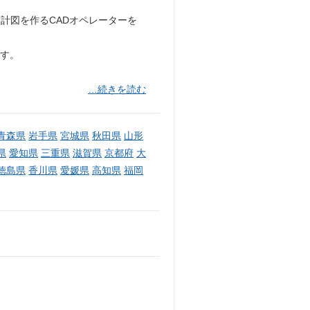
計図を作るCADオペレーターを
です。
…続きを読む
青森県
岩手県
宮城県
秋田県
山形
県
愛知県
三重県
滋賀県
京都府
大
徳島県
香川県
愛媛県
高知県
福岡